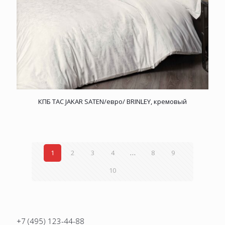
КПБ TAC JAKAR SATEN/евро/ BRINLEY, кремовый
1
2
3
4
…
8
9
10
+7 (495) 123-44-88