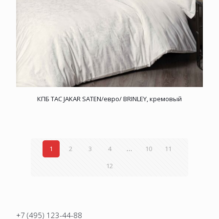
КПБ TAC JAKAR SATEN/евро/ BRINLEY, кремовый
1
2
3
4
…
10
11
12
+7 (495) 123-44-88