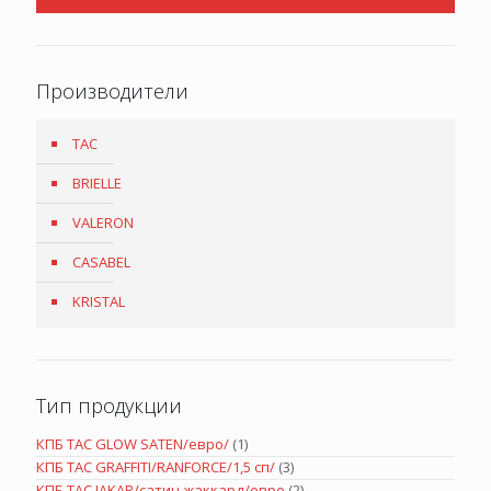
Производители
TAC
BRIELLE
VALERON
CASABEL
KRISTAL
Тип продукции
КПБ TAC GLOW SATEN/евро/
(1)
КПБ TAC GRAFFITI/RANFORCE/1,5 сп/
(3)
КПБ TAC JAKAR/сатин-жаккард/евро
(2)