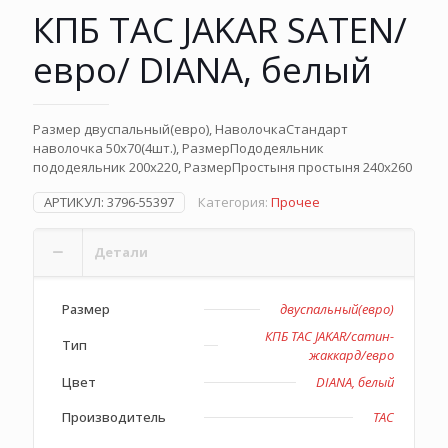
КПБ TAC JAKAR SATEN/
евро/ DIANA, белый
Размер двуспальный(евро), НаволочкаСтандарт
наволочка 50х70(4шт.), РазмерПододеяльник
пододеяльник 200х220, РазмерПростыня простыня 240х260
АРТИКУЛ:
3796-55397
Категория:
Прочее
Детали
Размер
двуспальный(евро)
КПБ TAC JAKAR/сатин-
Тип
жаккард/евро
Цвет
DIANA, белый
Производитель
TAC